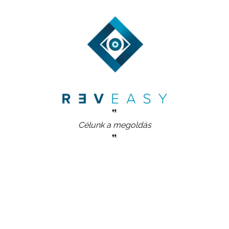
‟
Célunk a megoldás
‟